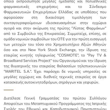
οποία εκπροσώπησε μεγάλες ημεδαπές και πολυεθνικές
φαρμακευτικές επιχειρήσεις και το Σύνδεσμο
Φαρμακευτικών Επιχειρήσεων Ελλάδας σε υποθέσεις που
αφορούσαν στη δικαιότερη τιμολόγηση των
συνταγογραφούμενων ιδιοσκευασμάτων στην εγχώρια
αγορά και στην ακύρωση της πρώτης “Λίστας Φαρμάκων”
από το Συμβούλιο της Επικρατείας. Συμμετείχε, επίσης, σε
ομάδα νομικών συμβούλων του ΟΤΕ για την πρώτη εισαγωγή
των μετοχών του τόσο στο Χρηματιστήριο Αξιών Αθηνών
όσο και στο New York Stock Exchange, την ίδρυση της
εταιρίας κινητής τηλεφωνίας “COSMOTE”, το “Pay TV &
Broadband Services Project” του Οργανισμού και την ίδρυση
της θυγατρικής του εταιρείας θαλασσίων τηλεπικοινωνιών
“MARITEL S.A.”. Έχει παράσχει δε νομικές υπηρεσίες σε
μεγάλες εγχώριες και διεθνείς τεχνικές εταιρείες σε έργα
κατασκευής αυτοκινητοδρόμων, σηράγγων και γεφυρών.
Διετέλεσε Γενική Γραμματέας του πρώτου Συλλόγου
Αποφοίτων του Μεταπτυχιακού Προγράμματος της Ιατρικής
Σχολής του Εθνικού και Καποδιστριακού Πανεπιστημίου