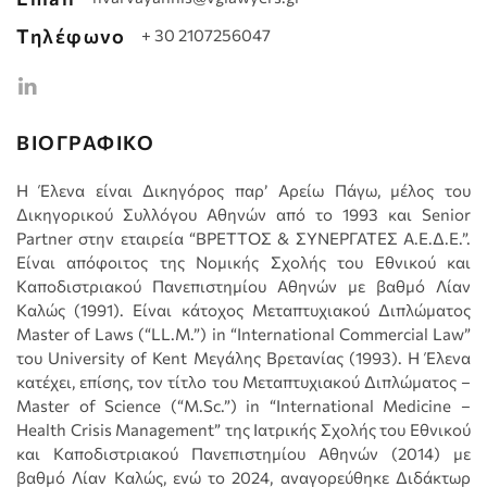
Τηλέφωνο
+ 30 2107256047
ΒΙΟΓΡΑΦΙΚΟ
H Έλενα είναι Δικηγόρος παρ’ Αρείω Πάγω, μέλος του
Δικηγορικού Συλλόγου Αθηνών από το 1993 και Senior
Partner στην εταιρεία “ΒΡΕΤΤΟΣ & ΣΥΝΕΡΓΑΤΕΣ Α.Ε.Δ.Ε.”.
Είναι απόφοιτος της Νομικής Σχολής του Εθνικού και
Καποδιστριακού Πανεπιστημίου Αθηνών με βαθμό Λίαν
Καλώς (1991). Είναι κάτοχος Μεταπτυχιακού Διπλώματος
Master of Laws (“LL.M.”) in “International Commercial Law”
του University of Kent Μεγάλης Βρετανίας (1993). Η Έλενα
κατέχει, επίσης, τον τίτλο του Μεταπτυχιακού Διπλώματος –
Master of Science (“M.Sc.”) in “International Medicine –
Health Crisis Management” της Ιατρικής Σχολής του Εθνικού
και Καποδιστριακού Πανεπιστημίου Αθηνών (2014) με
βαθμό Λίαν Καλώς, ενώ το 2024, αναγορεύθηκε Διδάκτωρ