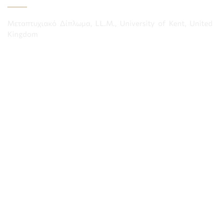
Μεταπτυχιακό Δίπλωμα, LL.M., University of Kent, United
Kingdom
Μεταπτυχιακό Δίπλωμα, M.Sc., Ιατρικής Σχολής Εθνικού και
Καποδιστριακού Πανεπιστημίου Αθηνών
“Η Διαχρονική Ηθική Προσέγγιση της Εφαρμογής του Triage
στην Πράξη”, Διδακτορική Διατριβή εκπονηθείσα από το