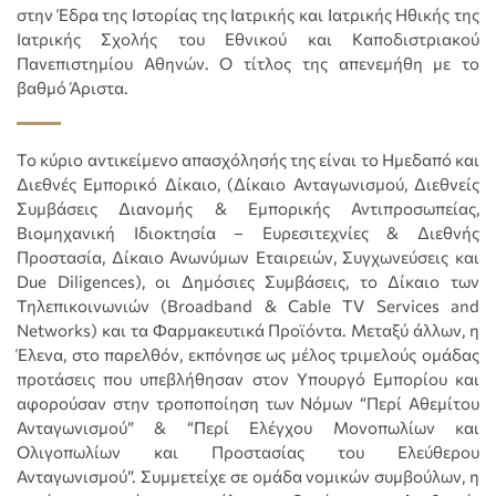
στην Έδρα της Ιστορίας της Ιατρικής και Ιατρικής Ηθικής της
Ιατρικής Σχολής του Εθνικού και Καποδιστριακού
Πανεπιστημίου Αθηνών. Ο τίτλος της απενεμήθη με το
βαθμό Άριστα.
Το κύριο αντικείμενο απασχόλησής της είναι το Ημεδαπό και
Διεθνές Εμπορικό Δίκαιο, (Δίκαιο Ανταγωνισμού, Διεθνείς
Συμβάσεις Διανομής & Εμπορικής Αντιπροσωπείας,
Βιομηχανική Ιδιοκτησία – Ευρεσιτεχνίες & Διεθνής
Προστασία, Δίκαιο Ανωνύμων Εταιρειών, Συγχωνεύσεις και
Due Diligences), οι Δημόσιες Συμβάσεις, το Δίκαιο των
Τηλεπικοινωνιών (Broadband & Cable TV Services and
Networks) και τα Φαρμακευτικά Προϊόντα. Μεταξύ άλλων, η
Έλενα, στο παρελθόν, εκπόνησε ως μέλος τριμελούς ομάδας
προτάσεις που υπεβλήθησαν στον Υπουργό Εμπορίου και
αφορούσαν στην τροποποίηση των Νόμων “Περί Αθεμίτου
Ανταγωνισμού” & “Περί Ελέγχου Μονοπωλίων και
Ολιγοπωλίων και Προστασίας του Ελεύθερου
Ανταγωνισμού”. Συμμετείχε σε ομάδα νομικών συμβούλων, η