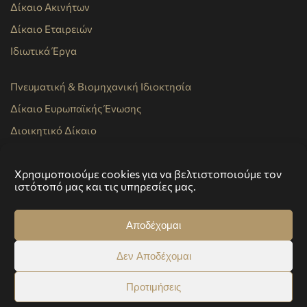
Δίκαιο Ακινήτων
Δίκαιο Εταιρειών
Ιδιωτικά Έργα
Πνευματική & Βιομηχανική Ιδιοκτησία
Δίκαιο Ευρωπαϊκής Ένωσης
Διοικητικό Δίκαιο
Εμπορικό Δίκαιο
Χρησιμοποιούμε cookies για να βελτιστοποιούμε τον
ιστότοπό μας και τις υπηρεσίες μας.
Copyright 2024 VG Lawyers, All Rights Reserved
Αποδέχομαι
Δεν Αποδέχομαι
Επικοινωνία
Πολιτική Απορρήτου
Προτιμήσεις
Πολιτική Cookies