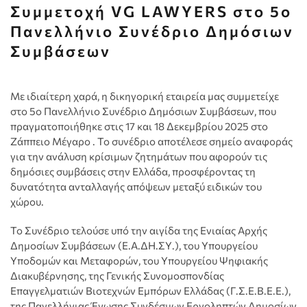
Συμμετοχή VG LAWYERS στο 5ο
Πανελλήνιο Συνέδριο Δημόσιων
Συμβάσεων
Με ιδιαίτερη χαρά, η δικηγορική εταιρεία μας συμμετείχε
στο 5ο Πανελλήνιο Συνέδριο Δημόσιων Συμβάσεων, που
πραγματοποιήθηκε στις 17 και 18 Δεκεμβρίου 2025 στο
Ζάππειο Μέγαρο . Το συνέδριο αποτέλεσε σημείο αναφοράς
για την ανάλυση κρίσιμων ζητημάτων που αφορούν τις
δημόσιες συμβάσεις στην Ελλάδα, προσφέροντας τη
δυνατότητα ανταλλαγής απόψεων μεταξύ ειδικών του
χώρου.
Το Συνέδριο τελούσε υπό την αιγίδα της Ενιαίας Αρχής
Δημοσίων Συμβάσεων (Ε.Α.ΔΗ.ΣΥ.), του Υπουργείου
Υποδομών και Μεταφορών, του Υπουργείου Ψηφιακής
Διακυβέρνησης, της Γενικής Συνομοσπονδίας
Επαγγελματιών Βιοτεχνών Εμπόρων Ελλάδας (Γ.Σ.Ε.Β.Ε.Ε.),
της Πανελλήνιας Ένωσης Συνδέσμων Εργοληπτών Δημοσίων